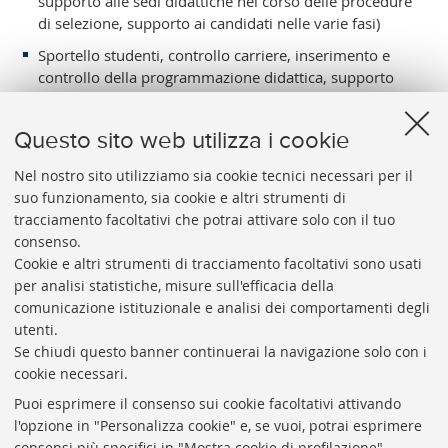
supporto alle sedi didattiche nel corso delle procedure
di selezione, supporto ai candidati nelle varie fasi)
Sportello studenti, controllo carriere, inserimento e
controllo della programmazione didattica, supporto
alla valutazione dei corsi professionalizzanti
Questo sito web utilizza i cookie
Nel nostro sito utilizziamo sia cookie tecnici necessari per il
suo funzionamento, sia cookie e altri strumenti di
tracciamento facoltativi che potrai attivare solo con il tuo
consenso.
Cookie e altri strumenti di tracciamento facoltativi sono usati
per analisi statistiche, misure sull'efficacia della
FONDAZIONE
ALMA
MATER
comunicazione istituzionale e analisi dei comportamenti degli
Dove siamo e contatti
utenti.
P.I.: 01939491203
Se chiudi questo banner continuerai la navigazione solo con i
cookie necessari.
C.F.: 92049880377
Puoi esprimere il consenso sui cookie facoltativi attivando
Fondazione in-house dell’Università di Bologna
l'opzione in "Personalizza cookie" e, se vuoi, potrai esprimere
consensi più specifici in "Mostra cookie di profilazione".