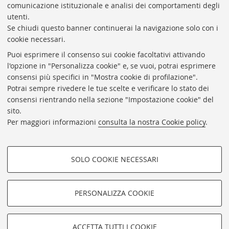
comunicazione istituzionale e analisi dei comportamenti degli
Dove siamo e contatti
utenti.
P.I.: 01939491203
Se chiudi questo banner continuerai la navigazione solo con i
cookie necessari.
C.F.: 92049880377
Puoi esprimere il consenso sui cookie facoltativi attivando
Fondazione in-house dell’Università di Bologna
l'opzione in "Personalizza cookie" e, se vuoi, potrai esprimere
consensi più specifici in "Mostra cookie di profilazione".
Fondazione trasparente
Potrai sempre rivedere le tue scelte e verificare lo stato dei
Piattaforma e-Procurement
consensi rientrando nella sezione "Impostazione cookie" del
sito.
Privacy
Per maggiori informazioni
consulta la nostra Cookie policy
.
Accessibilità
Note legali
SOLO COOKIE NECESSARI
Intelligenza artificiale - Policy di Ateneo
COOKIE DI PROFILAZIONE -
Impostazioni Cookie
FACOLTATIVI
PERSONALIZZA COOKIE
SEGUICI SU:
Si tratta di cookie utilizzati per analizzare le caratteristiche della
navigazione degli utenti, creare profili in base al loro comportamento
sul sito, per analisi di marketing.
ACCETTA TUTTI I COOKIE