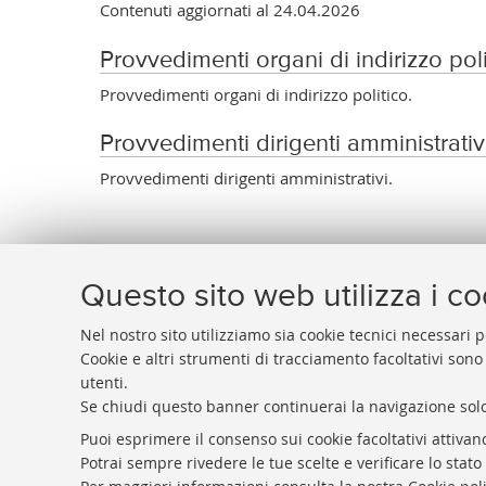
Contenuti aggiornati al 24.04.2026
Provvedimenti organi di indirizzo poli
Provvedimenti organi di indirizzo politico.
Provvedimenti dirigenti amministrativ
Provvedimenti dirigenti amministrativi.
Questo sito web utilizza i c
Nel nostro sito utilizziamo sia cookie tecnici necessari p
Cookie e altri strumenti di tracciamento facoltativi sono
Fondazione in-
FONDAZIONE
ALMA
MATER
utenti.
Fondazione tr
Dove siamo e contatti
Se chiudi questo banner continuerai la navigazione solo
Piattaforma e
P.I.: 01939491203
Puoi esprimere il consenso sui cookie facoltativi attivan
Privacy
C.F.: 92049880377
Potrai sempre rivedere le tue scelte e verificare lo stat