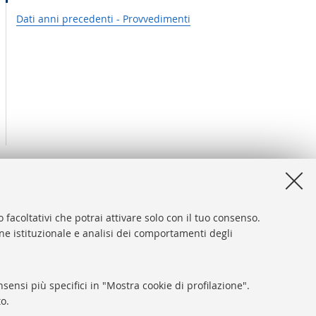
Dati anni precedenti - Provvedimenti
 facoltativi che potrai attivare solo con il tuo consenso.
one istituzionale e analisi dei comportamenti degli
e - Policy di Ateneo
sensi più specifici in "Mostra cookie di profilazione".
o.