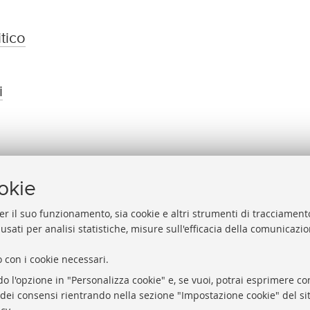
tico
i
ookie
er il suo funzionamento, sia cookie e altri strumenti di tracciamento
 usati per analisi statistiche, misure sull'efficacia della comunicazi
Accessibilità
house dell’Università di Bologna
Note legali
asparente
 con i cookie necessari.
Intelligenza artificial
-Procurement
do l'opzione in "Personalizza cookie" e, se vuoi, potrai esprimere con
Impostazioni Cookie
o dei consensi rientrando nella sezione "Impostazione cookie" del sit