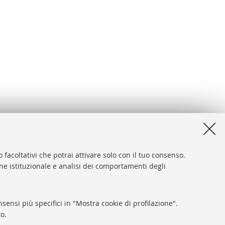
 facoltativi che potrai attivare solo con il tuo consenso.
one istituzionale e analisi dei comportamenti degli
e - Policy di Ateneo
sensi più specifici in "Mostra cookie di profilazione".
o.