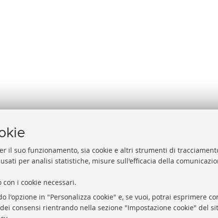
ookie
er il suo funzionamento, sia cookie e altri strumenti di tracciamento
 usati per analisi statistiche, misure sull'efficacia della comunicazi
Accessibilità
house dell’Università di Bologna
Note legali
asparente
 con i cookie necessari.
Intelligenza artificial
-Procurement
do l'opzione in "Personalizza cookie" e, se vuoi, potrai esprimere con
Impostazioni Cookie
o dei consensi rientrando nella sezione "Impostazione cookie" del sit