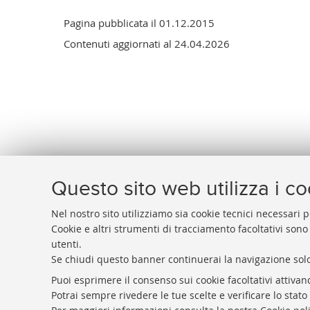
Pagina pubblicata il 01.12.2015
Contenuti aggiornati al 24.04.2026
Questo sito web utilizza i c
Nel nostro sito utilizziamo sia cookie tecnici necessari p
Cookie e altri strumenti di tracciamento facoltativi sono
Fondazione in-
FONDAZIONE
ALMA
MATER
utenti.
Fondazione tr
Dove siamo e contatti
Se chiudi questo banner continuerai la navigazione solo
Piattaforma e
P.I.: 01939491203
Puoi esprimere il consenso sui cookie facoltativi attivan
Privacy
C.F.: 92049880377
Potrai sempre rivedere le tue scelte e verificare lo stat